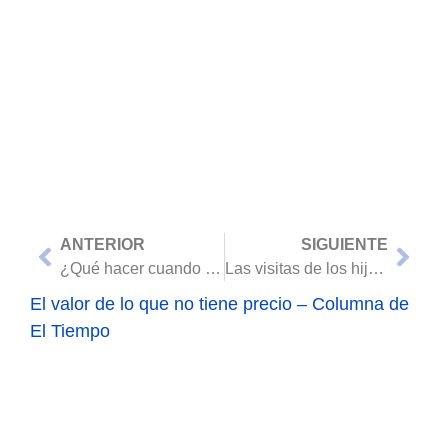
Consejos e Información de Interés
Blog y Recursos
ANTERIOR
SIGUIENTE
¿Qué hacer cuando se está inconforme con la Cuota Alimentaria?
Las visitas de los hijos en tiempo de Covid-19
El valor de lo que no tiene precio – Columna de
El Tiempo