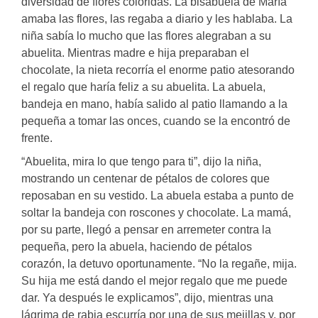
diversidad de flores coloridas. La bisabuela de María
amaba las flores, las regaba a diario y les hablaba. La
niña sabía lo mucho que las flores alegraban a su
abuelita. Mientras madre e hija preparaban el
chocolate, la nieta recorría el enorme patio atesorando
el regalo que haría feliz a su abuelita. La abuela,
bandeja en mano, había salido al patio llamando a la
pequeña a tomar las onces, cuando se la encontró de
frente.
“Abuelita, mira lo que tengo para ti”, dijo la niña,
mostrando un centenar de pétalos de colores que
reposaban en su vestido. La abuela estaba a punto de
soltar la bandeja con roscones y chocolate. La mamá,
por su parte, llegó a pensar en arremeter contra la
pequeña, pero la abuela, haciendo de pétalos
corazón, la detuvo oportunamente. “No la regañe, mija.
Su hija me está dando el mejor regalo que me puede
dar. Ya después le explicamos”, dijo, mientras una
lágrima de rabia escurría por una de sus mejillas y, por